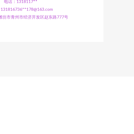
电话：1318117**
31816736**
178@163.com
潍坊市青州市经济开发区赵东路777号